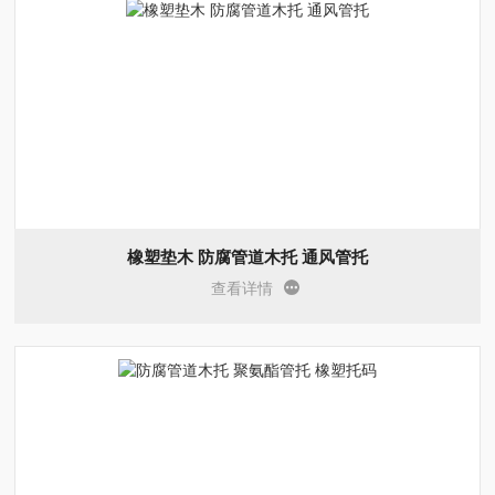
橡塑垫木 防腐管道木托 通风管托
查看详情