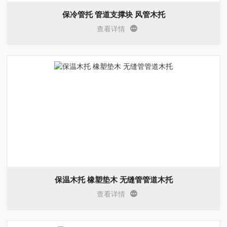
保冷管托 管道支撑块 风管木托
查看详情
保温木托 橡塑垫木 无缝管管道木托
查看详情