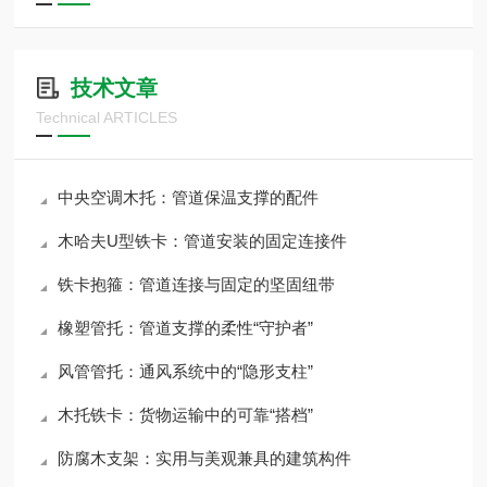
技术文章
Technical ARTICLES
中央空调木托：管道保温支撑的配件
木哈夫U型铁卡：管道安装的固定连接件
铁卡抱箍：管道连接与固定的坚固纽带
橡塑管托：管道支撑的柔性“守护者”
风管管托：通风系统中的“隐形支柱”
木托铁卡：货物运输中的可靠“搭档”
防腐木支架：实用与美观兼具的建筑构件