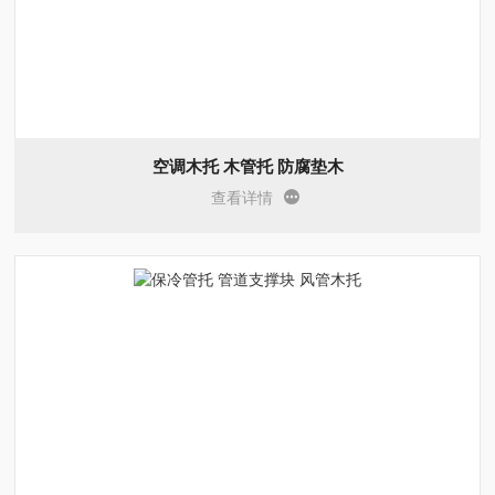
空调木托 木管托 防腐垫木
查看详情