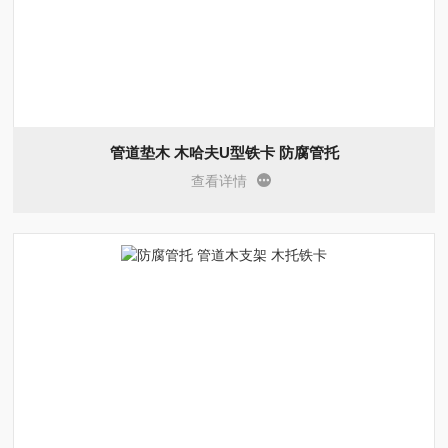
管道垫木 木哈夫U型铁卡 防腐管托
查看详情