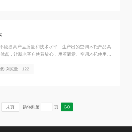
木
的优点，让新老客户使着放心，用着满意。空调木托使用于
内焊接管道、无缝钢管、消防管道、冶金、石油、化工、车
的油 气为介质的管道固定安装架接作用。
浏览量：122
末页
跳转到第
页