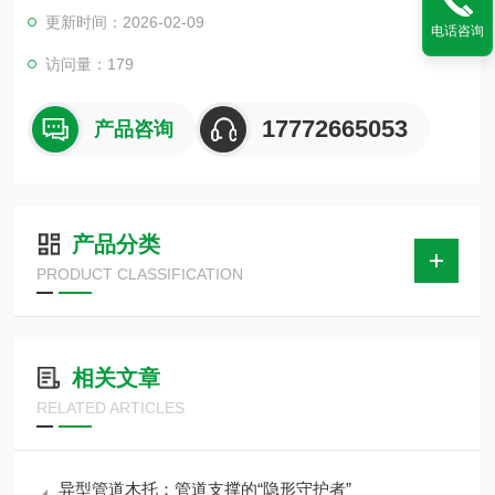
保温性强、 防振性、寿命长、硬度性强、结构简单、容易安装、
更新时间：2026-02-09
电话咨询
价格便宜、尺寸误差小、节能又环保.。我公司全国范围内货运，
受到广大客户的信赖,让客户在我公司买产品买的放心,用的满意!
访问量：179
17772665053
产品咨询
产品分类
PRODUCT CLASSIFICATION
相关文章
RELATED ARTICLES
异型管道木托：管道支撑的“隐形守护者”