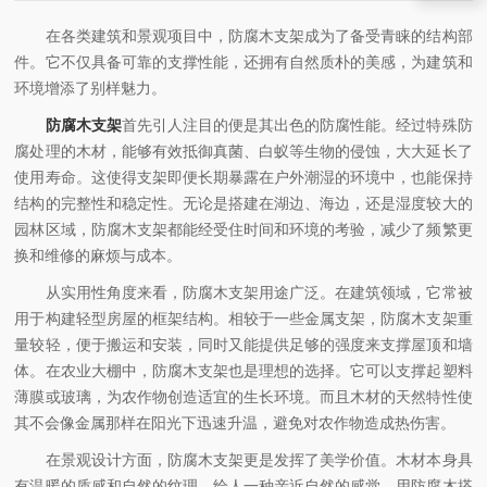
在各类建筑和景观项目中，防腐木支架成为了备受青睐的结构部
件。它不仅具备可靠的支撑性能，还拥有自然质朴的美感，为建筑和
环境增添了别样魅力。
防腐木支架
首先引人注目的便是其出色的防腐性能。经过特殊防
腐处理的木材，能够有效抵御真菌、白蚁等生物的侵蚀，大大延长了
使用寿命。这使得支架即便长期暴露在户外潮湿的环境中，也能保持
结构的完整性和稳定性。无论是搭建在湖边、海边，还是湿度较大的
园林区域，防腐木支架都能经受住时间和环境的考验，减少了频繁更
换和维修的麻烦与成本。
从实用性角度来看，防腐木支架用途广泛。在建筑领域，它常被
用于构建轻型房屋的框架结构。相较于一些金属支架，防腐木支架重
量较轻，便于搬运和安装，同时又能提供足够的强度来支撑屋顶和墙
体。在农业大棚中，防腐木支架也是理想的选择。它可以支撑起塑料
薄膜或玻璃，为农作物创造适宜的生长环境。而且木材的天然特性使
其不会像金属那样在阳光下迅速升温，避免对农作物造成热伤害。
在景观设计方面，防腐木支架更是发挥了美学价值。木材本身具
有温暖的质感和自然的纹理，给人一种亲近自然的感觉。用防腐木搭