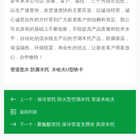
多年来本公司以“质量、客户、诚信、"三个为指导思想，
以生产速度快，发货速度快的主要宗旨、以诚信经营，诚
心诚意合作的方针受到广大新老客户的信赖和肯定。我公
司在原有的基础上不断创新，不段提高产品质量和技术水
平，自动化的流水线生产出的空调木托产品，防腐保温，
保温隔热，环保防震，寿命长的优点，让新老客户用着放
心，合作愉快！
管道垫木 防腐木托 木哈夫U型铁卡
保冷管托 防火型空调木托 管道木哈夫
上一个：
返回列表
聚氨酯管托 保冷管道支撑块 风管木托
下一个：