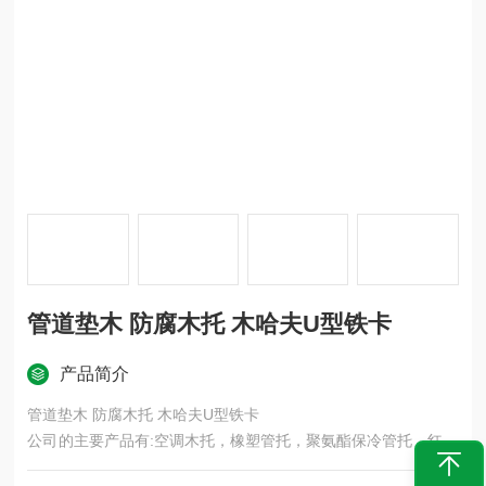
管道垫木 防腐木托 木哈夫U型铁卡
产品简介
管道垫木 防腐木托 木哈夫U型铁卡
公司的主要产品有:空调木托，橡塑管托，聚氨酯保冷管托，红松
木块,红松垫木,隔冷木块,支撑木块,保冷木块,保冷垫木,红松木保