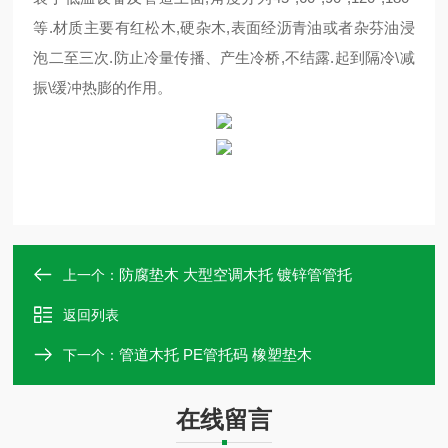
等.材质主要有红松木,硬杂木,表面经沥青油或者杂芬油浸
泡二至三次.防止冷量传播、产生冷桥,不结露.起到隔冷\减
振\缓冲热膨的作用。
防腐垫木 大型空调木托 镀锌管管托
上一个：
返回列表
管道木托 PE管托码 橡塑垫木
下一个：
在线留言