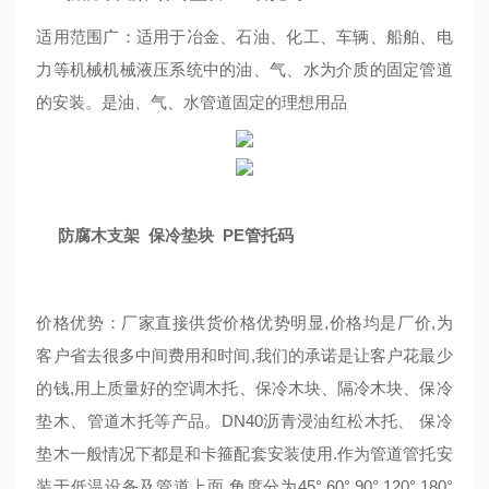
适用范围广：适用于冶金、石油、化工、车辆、船舶、电
力等机械机械液压系统中的油、气、水为介质的固定管道
的安装。是油、气、水管道固定的理想用品
防腐木支架 保冷垫块 PE管托码
价格优势：厂家直接供货价格优势明显,价格均是厂价,为
客户省去很多中间费用和时间,我们的承诺是让客户花最少
的钱,用上质量好的空调木托、保冷木块、隔冷木块、保冷
垫木、管道木托等产品。DN40沥青浸油红松木托、 保冷
垫木一般情况下都是和卡箍配套安装使用.作为管道管托安
装于低温设备及管道上面,角度分为45°,60°,90°,120°,180°