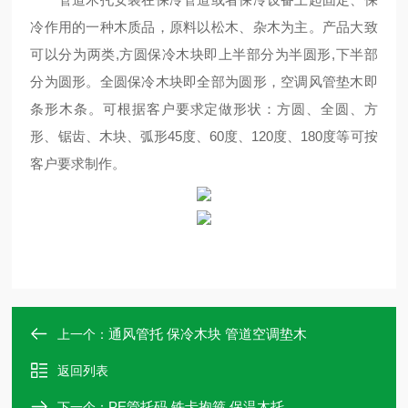
冷作用的一种木质品，原料以松木、杂木为主。产品大致
可以分为两类,方圆保冷木块即上半部分为半圆形,下半部
分为圆形。全圆保冷木块即全部为圆形，空调风管垫木即
条形木条。可根据客户要求定做形状：方圆、全圆、方
形、锯齿、木块、弧形45度、60度、120度、180度等可按
客户要求制作。
通风管托 保冷木块 管道空调垫木
上一个：
返回列表
PE管托码 铁卡抱箍 保温木托
下一个：