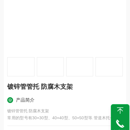
镀锌管管托 防腐木支架
产品简介
镀锌管管托 防腐木支架
常用的型号有30×30型、40×40型、50×50型等.管道木托价格根
据材质型号不同而定，价格合理，质量有保障，欢迎新老朋友！