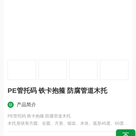
PE管托码 铁卡抱箍 防腐管道木托
产品简介
PE管托码 铁卡抱箍 防腐管道木托
木托形状有方圆、全圆、方形、锯齿、木块、弧形45度、60度、
120度、180度等可按客户要求制作。保冷木块系列产品主要原