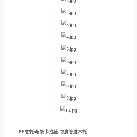
PE管托码 铁卡抱箍 防腐管道木托