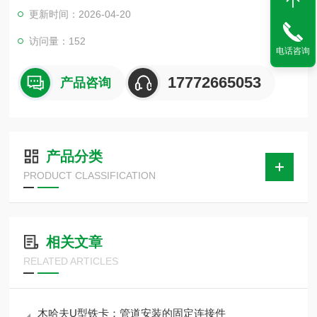
料：主要是以红松木,杨木,柳木,橡塑板为原料。产品表面做了防
更新时间：2026-04-20
腐沥青柒侵泡和防水。具有防虫蛀,不吸水,防震,隔热,保温等特
点。配上经防锈的镀锌卡环,施工方便,经济美观
访问量：152
电话咨询
17772665053
产品咨询
产品分类
PRODUCT CLASSIFICATION
相关文章
RELATED ARTICLES
木哈夫U型铁卡：管道安装的固定连接件