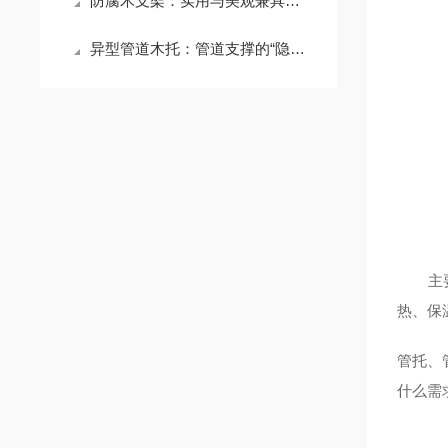
防腐木支架：实用与美观兼具的建筑构件
异型管道木托：管道支撑的“隐形守护者”
主要是
热、保
管托、
什么需