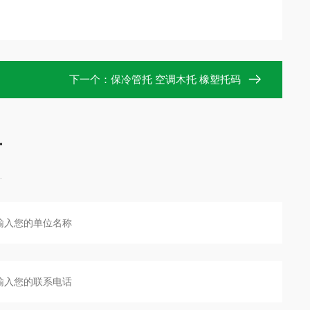
下一个：
保冷管托 空调木托 橡塑托码
言