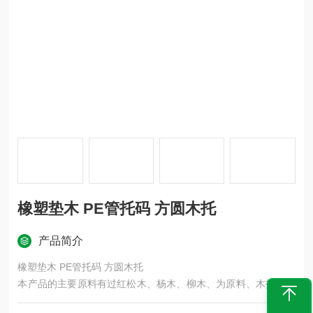
橡塑垫木 PE管托码 方圆木托
产品简介
橡塑垫木 PE管托码 方圆木托
本产品的主要原料有过红松木、杨木、柳木、为原料、木托表面
做防腐沥青柒的侵泡、此产品防腐性能比较好、可反复拆装和安