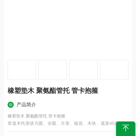
橡塑垫木 聚氨酯管托 管卡抱箍
产品简介
橡塑垫木 聚氨酯管托 管卡抱箍
管道木托形状方圆、全圆、方形、锯齿、木块、弧形45度、60
度、120度、180度等可按客户要求制作。一型二型均可订做生