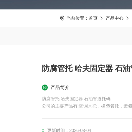
当前位置：
首页
产品中心
防腐管托 哈夫固定器 
产品简介
防腐管托 哈夫固定器 石油管道托码
公司的主要产品有:空调木托，橡塑管托，聚氨
冷木块,保冷垫木,红松木保冷块,红松木支撑块,
欢迎广大客户及各界朋友来我公司莅临指导!
更新时间：2026-03-04