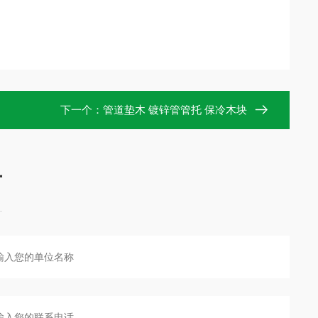
下一个：
管道垫木 镀锌管管托 保冷木块
言