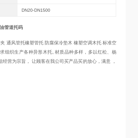
DN20-DN1500
道托码
管夹 通风管托橡塑管托 防腐保冷垫木 橡塑空调木托 标准空
需求组织生产各种异形木托, 材质品种多样，多以红松、杨
信经营为宗旨， 让顾客在我公司买产品买的放心，满意 ，