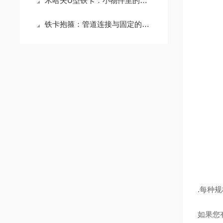
木哈夫U型铁卡：小物件里的大能量
铁卡抱箍：管道连接与固定的坚固纽带
.每种
如果您