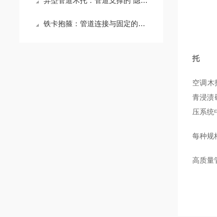
异型管道木托：管道支撑的“隐形守护者”
铁卡抱箍：管道连接与固定的坚固纽带
托
空调木
青浸渍
压系统
每种规
高质量