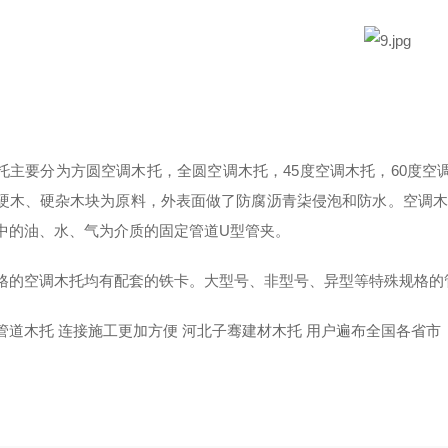
防腐管托 双螺
托主要分为方圆空调木托，全圆空调木托，45度空调木托，60度空
硬木、硬杂木块为原料，外表面做了防腐沥青柒侵泡和防水。空调木
中的油、水、气为介质的固定管道U型管夹。
格的空调木托均有配套的铁卡。大型号、非型号、异型等特殊规格的
管道木托 连接施工更加方便 河北子骞建材木托 用户遍布全国各省市
防腐管托 双螺栓