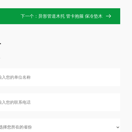
下一个：
异形管道木托 管卡抱箍 保冷垫木
言