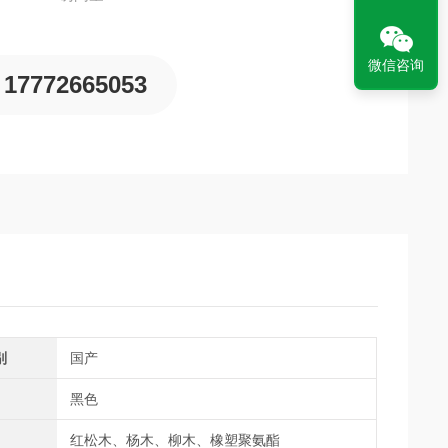
微信咨询
17772665053
别
国产
黑色
红松木、杨木、柳木、橡塑聚氨酯