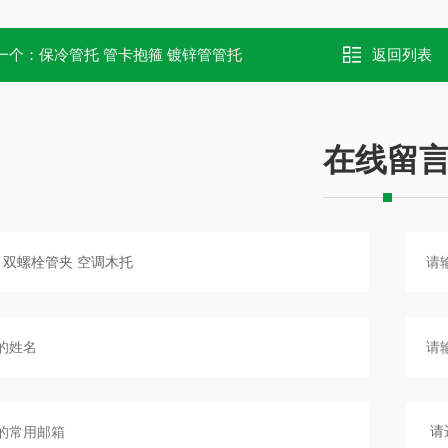
一个：
保冷管托 管卡抱箍 镀锌管管托
返回列表
在线留