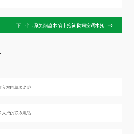
下一个：
聚氨酯垫木 管卡抱箍 防腐空调木托
言