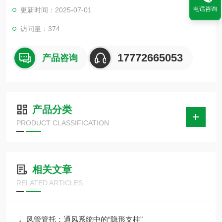
以对于低温输送管道用特殊材料进行保冷，另外管道的支撑管托
电话咨询
更新时间：2025-07-01
也要用红松木保冷管托。这样低温管道在输送过程中冷量就不会
损失太多。本产品主要原料主要是以红松木、杨木、柳木、橡塑
访问量：374
板为原料。产品表面做了 防腐沥青柒侵泡和防水。具有防虫蛀、
不吸水、防震、隔热、保温等特点。
17772665053
产品咨询
产品分类
PRODUCT CLASSIFICATION
相关文章
RELATED ARTICLES
风管管托：通风系统中的“隐形支柱”