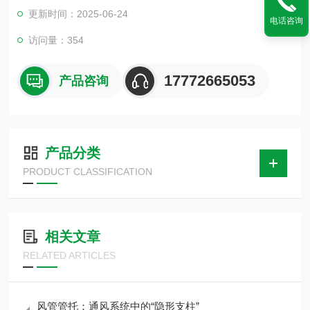
着满意。空调木托使用于大型商场中央空调木托、楼房室内焊接
更新时间：2025-06-24
管道、无缝钢管、消防管道、冶金、石油、化工、车辆、船舶、
电话咨询
电力等机械液压系统中的油 气为介质的管道固定安装架接作用。
访问量：354
17772665053
产品咨询
产品分类
PRODUCT CLASSIFICATION
相关文章
RELATED ARTICLES
风管管托：通风系统中的“隐形支柱”