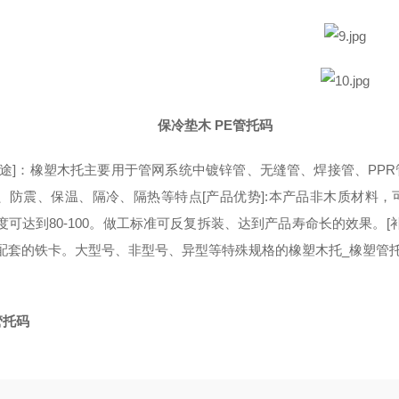
保冷垫木 PE管托码
用途]：橡塑木托主要用于管网系统中镀锌管、无缝管、焊接管、PPR管
、防震、保温、隔冷、隔热等特点[产品优势]:本产品非木质材料
度可达到80-100。做工标准可反复拆装、达到产品寿命长的效果。[补
配套的铁卡。大型号、非型号、异型等特殊规格的橡塑木托_橡塑管
管托码