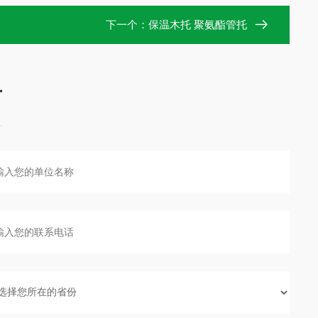
下一个：
保温木托 聚氨酯管托
言