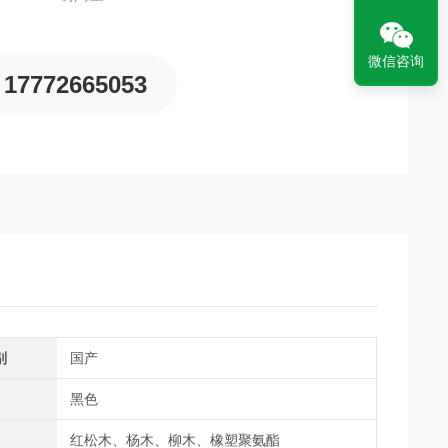
微信咨询
17772665053
别
国产
黑色
红松木、杨木、柳木、橡塑聚氨酯