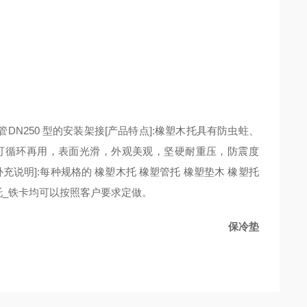
DN250 型的安装架接[产品特点]:橡塑木托具有防虫蛀、
，可循环再用，表面光滑，外观美观，坚硬耐重压，防震度
充说明]:每种规格的 橡塑木托 橡塑管托 橡塑垫木 橡塑托
托_铁卡均可以按照客户要求定做。
保冷垫