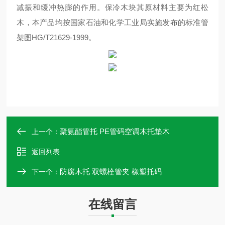
减振和缓冲热膨的作用。保冷木块其原材料主要为红松
木，本产品均按国家石油和化学工业局实施发布的标准管
架图HG/T21629-1999。
聚氨酯管托 PE管码空调木托垫木
上一个：
返回列表
防腐木托 双螺栓管夹 橡塑托码
下一个：
在线留言