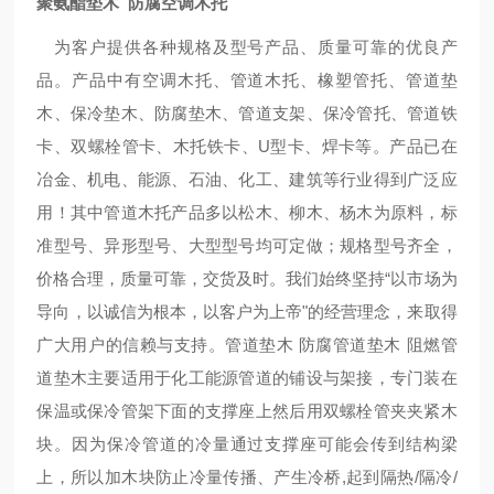
聚氨酯垫木 防腐空调木托
为客户提供各种规格及型号产品、质量可靠的优良产
品。产品中有空调木托、管道木托、橡塑管托、管道垫
木、保冷垫木、防腐垫木、管道支架、保冷管托、管道铁
卡、双螺栓管卡、木托铁卡、U型卡、焊卡等。产品已在
冶金、机电、能源、石油、化工、建筑等行业得到广泛应
用！其中管道木托产品多以松木、柳木、杨木为原料，标
准型号、异形型号、大型型号均可定做；规格型号齐全，
价格合理，质量可靠，交货及时。我们始终坚持“以市场为
导向，以诚信为根本，以客户为上帝"的经营理念，来取得
广大用户的信赖与支持。管道垫木 防腐管道垫木 阻燃管
道垫木主要适用于化工能源管道的铺设与架接，专门装在
保温或保冷管架下面的支撑座上然后用双螺栓管夹夹紧木
块。因为保冷管道的冷量通过支撑座可能会传到结构梁
上，所以加木块防止冷量传播、产生冷桥,起到隔热/隔冷/