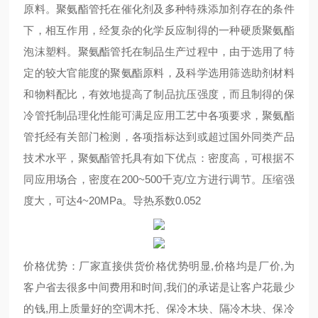
原料。聚氨酯管托在催化剂及多种特殊添加剂存在的条件
下，相互作用，经复杂的化学反应制得的一种硬质聚氨酯
泡沫塑料。聚氨酯管托在制品生产过程中，由于选用了特
定的较大官能度的聚氨酯原料，及科学选用筛选助剂材料
和物料配比，有效地提高了制品抗压强度，而且制得的保
冷管托制品理化性能可满足应用工艺中各项要求，聚氨酯
管托经有关部门检测，各项指标达到或超过国外同类产品
技术水平，聚氨酯管托具有如下优点：密度高，可根据不
同应用场合，密度在200~500千克/立方进行调节。压缩强
度大，可达4~20MPa。导热系数0.052
价格优势：厂家直接供货价格优势明显,价格均是厂价,为
客户省去很多中间费用和时间,我们的承诺是让客户花最少
的钱,用上质量好的空调木托、保冷木块、隔冷木块、保冷