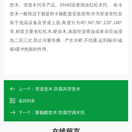
垫木、管道木托等产品。DN40沥青浸油红松木托、 保冷
垫木一般情况下都是和卡箍配套安装使用.作为管道管托安
装于低温设备及管道上面,角度分为45°,60°,90°,120°,180°
等.材质主要有红松木,硬杂木,表面经沥青油或者杂芬油浸
泡二至三次.防止冷量传播、产生冷桥,不结露.起到隔冷\减
振\缓冲热膨的作用。
管道垫木 防腐风管垫木
上一个：
返回列表
聚氨酯垫木 防腐空调木托
下一个：
在线留言