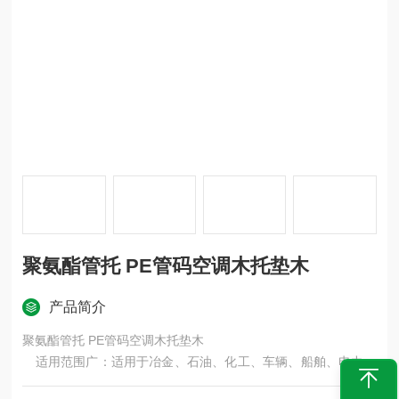
聚氨酯管托 PE管码空调木托垫木
产品简介
聚氨酯管托 PE管码空调木托垫木
适用范围广：适用于冶金、石油、化工、车辆、船舶、电力等
机械机械液压系统中的油、气、水为介质的固定管道的安装。是