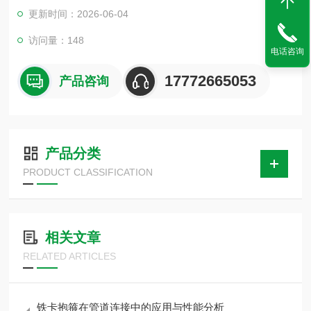
木、沥青浸渍硬木、硬杂木块为原料，外表面做了防腐沥青柒侵
更新时间：2026-06-04
泡和防水。空调木托使用于冶金、石油、化工、车辆、船舶、电
力等机械液压系统中的油、水、气为介质的固定管道U型管夹。
访问量：148
电话咨询
17772665053
产品咨询
产品分类
PRODUCT CLASSIFICATION
相关文章
RELATED ARTICLES
铁卡抱箍在管道连接中的应用与性能分析