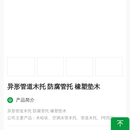
异形管道木托 防腐管托 橡塑垫木
产品简介
异形管道木托 防腐管托 橡塑垫木
公司主要产品：木哈呋、空调水管木托、管道木托、PE托码、橡
塑保温管托、红松木管托、保冷管道支承块、管道支架木块、红