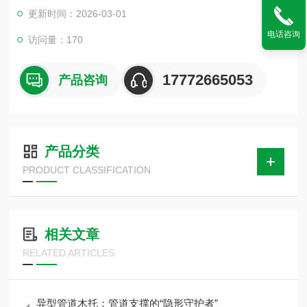
松木隔冷块、聚氨酯管托、硅酸钙管壳、泡沫玻璃管壳、耐高温
更新时间：2026-03-01
蛭石管托、设备垫木、木方、管夹、管卡、支座、管托等产品。
电话咨询
覆盖在机电、冶金、能源、石油化工、建筑、电力、船舶、纺
访问量：170
织、水泥等行业，用户遍布全国各省市。
17772665053
产品咨询
产品分类
PRODUCT CLASSIFICATION
相关文章
RELATED ARTICLES
异型管道木托：管道支撑的“隐形守护者”