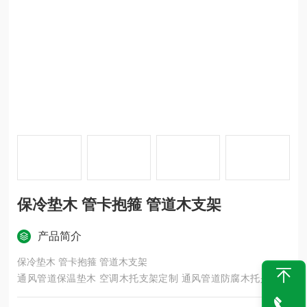
保冷垫木 管卡抱箍 管道木支架
产品简介
保冷垫木 管卡抱箍 管道木支架
通风管道保温垫木 空调木托支架定制 通风管道防腐木托是以生
产聚氨酯管托，橡塑管托，管道垫木，保冷垫木，保冷木块为一