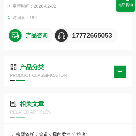
本产品使用于大型商场中央空调木托、楼房室内焊接管道、
电话咨询
更新时间：2026-02-02
无缝钢管、消防管道、冶金、石油、化工、车辆、船舶、电力等
机械液压系统中的油、水、气为介质的管道固定安装架接作用
访问量：189
17772665053
产品咨询
产品分类
PRODUCT CLASSIFICATION
相关文章
RELATED ARTICLES
橡塑管托：管道支撑的柔性“守护者”