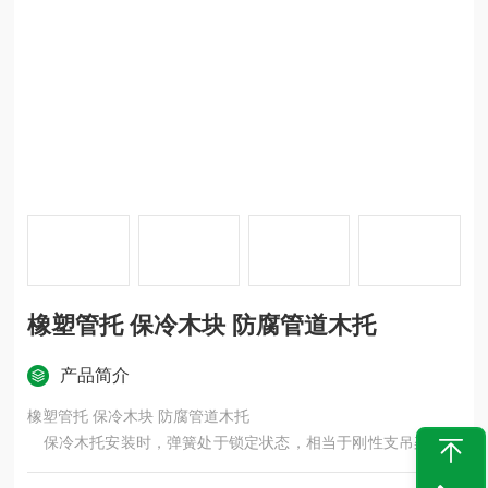
橡塑管托 保冷木块 防腐管道木托
产品简介
橡塑管托 保冷木块 防腐管道木托
保冷木托安装时，弹簧处于锁定状态，相当于刚性支吊架，各
保冷木托的受力可能很不均匀，安装过程中随时调整支吊架的受