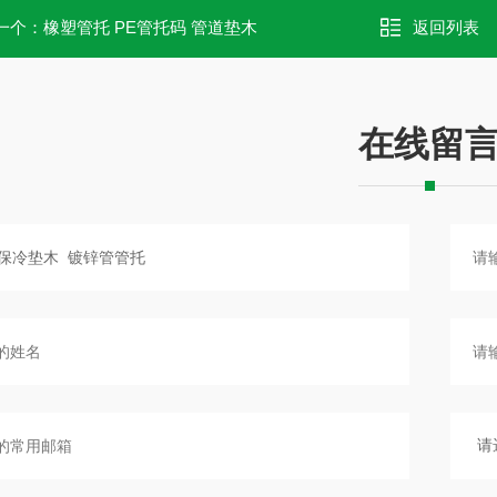
一个：
橡塑管托 PE管托码 管道垫木
返回列表
在线留