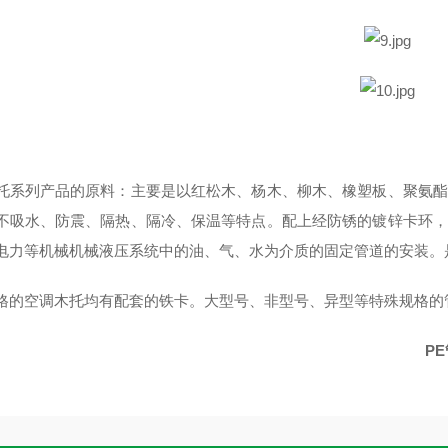
PE管托 保冷垫木
托系列产品的原料：主要是以红松木、杨木、柳木、橡塑板、聚氨酯
不吸水、防震、隔热、隔冷、保温等特点。配上经防锈的镀锌卡环，
电力等机械机械液压系统中的油、气、水为介质的固定管道的安装。
格的空调木托均有配套的铁卡。大型号、非型号、异型等特殊规格的
E管托 保冷垫木 