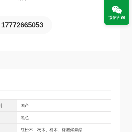
微信咨询
17772665053
别
国产
黑色
红松木、杨木、柳木、橡塑聚氨酯