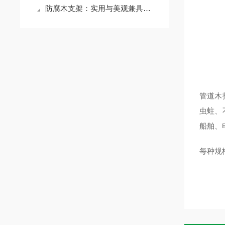
防腐木支架：实用与美观兼具的建筑构件
管道木
虫蛀、
船舶、
每种规
P