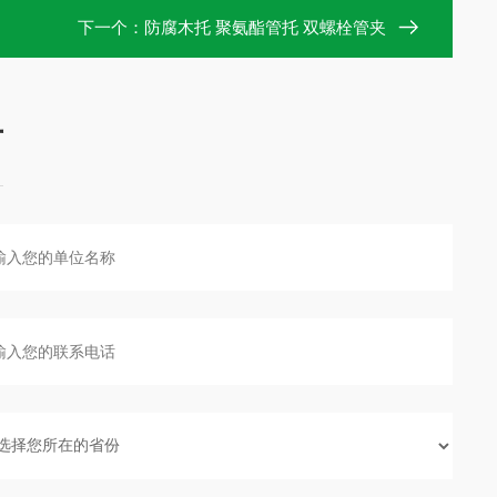
下一个：
防腐木托 聚氨酯管托 双螺栓管夹
言