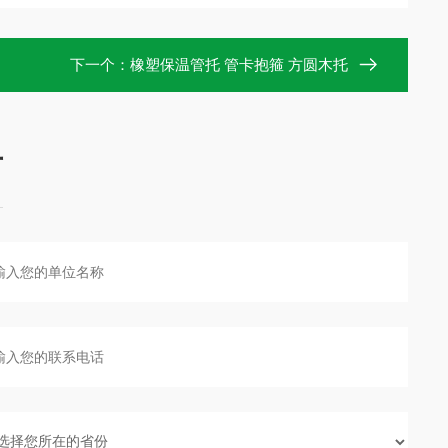
下一个：
橡塑保温管托 管卡抱箍 方圆木托
言