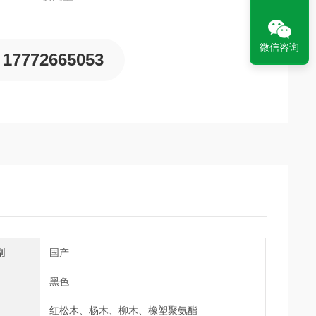
微信咨询
17772665053
别
国产
黑色
红松木、杨木、柳木、橡塑聚氨酯