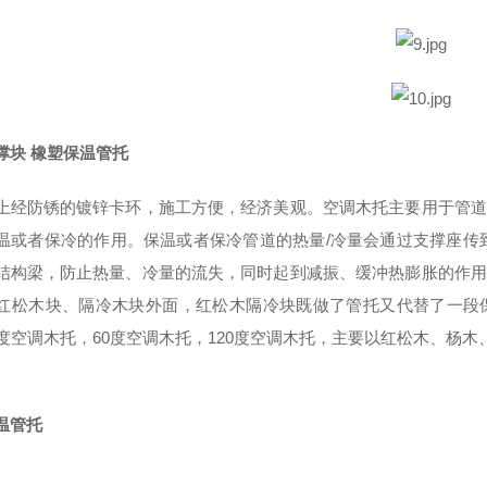
撑块 橡塑保温管托
上经防锈的镀锌卡环，施工方便，经济美观。空调木托主要用于管道
温或者保冷的作用。保温或者保冷管道的热量/冷量会通过支撑座传
结构梁，防止热量、冷量的流失，同时起到减振、缓冲热膨胀的作用
红松木块、隔冷木块外面，红松木隔冷块既做了管托又代替了一段
5度空调木托，60度空调木托，120度空调木托，主要以红松木、杨
保冷
温管托