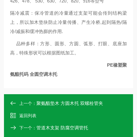
426、478、 530、630、720、820、916等型号
隔冷减震：保冷管道的冷量通过支架可能会传到结构梁
上，所以加木垫块防止冷量传播、产生冷桥,起到隔热/隔
冷/减振和缓冲热膨的作用.
品种多样：方形、圆形、方圆、弧形、打眼、底座加
高，特殊形状可以根据图纸加工。
PE橡塑聚
氨酯托码 全圆空调木托
聚氨酯垫木 方圆木托 双螺栓管夹
上一个：
返回列表
管道木支架 防腐空调管托
下一个：