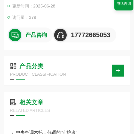
装架接。特性：具有优良的防腐性、阻燃性、保温性、防震性
电话咨询
更新时间：2025-06-28
能，抗压力强，无污染，易安装。配套U型卡：由扁铁和螺丝焊
接而成，表面由红色防锈漆喷涂或镀锌。
访问量：379
17772665053
产品咨询
产品分类
PRODUCT CLASSIFICATION
相关文章
RELATED ARTICLES
中央空调木托：低调的“守护者”