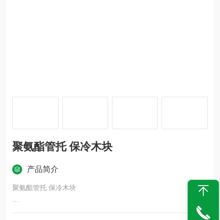
聚氨酯管托 保冷木块
产品简介
聚氨酯管托 保冷木块
用于管网系统中镀锌管、无缝管、焊接管、PPR管DN80型的安