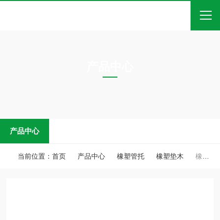
首页
产品中心
关于我们
PRODUCTS CENTER
产品中心
新闻中心
产品中心
技术文章
在线留言
当前位置：
首页
产品中心
橡塑管托
橡塑垫木
橡塑垫木 管卡抱箍
联系我们