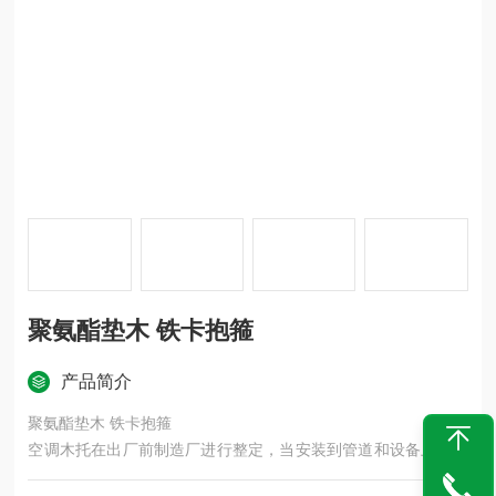
聚氨酯垫木 铁卡抱箍
产品简介
聚氨酯垫木 铁卡抱箍
空调木托在出厂前制造厂进行整定，当安装到管道和设备上后，
作有关螺纹调整，将锁定销取出，这时弹簧的实际负荷就是为设