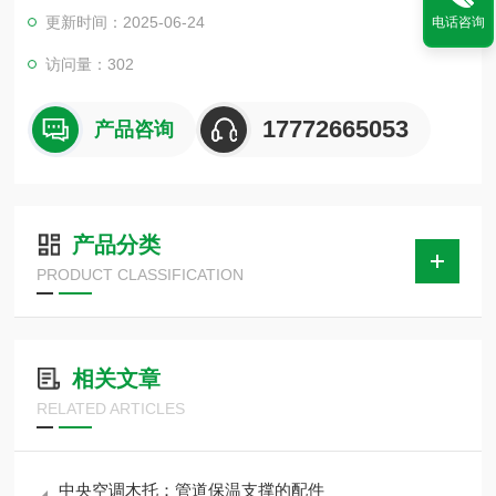
计要求的冷态负荷。 防腐加工前：原木颜色;防腐加工后：黑色
更新时间：2025-06-24
电话咨询
（环氧煤沥青漆）空调木托主要原料以红松、白松及杨木为主，
经过沥青漆侵泡和防水加工，具有防虫蛀、不吸、防震、保温、
访问量：302
隔冷、隔热等特点
17772665053
产品咨询
产品分类
PRODUCT CLASSIFICATION
相关文章
RELATED ARTICLES
中央空调木托：管道保温支撑的配件