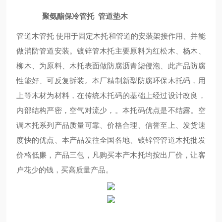
聚氨酯保冷管托 管道垫木
管道木管托 使用于固定木托和管道的安装架接作用、并能
做消防管道安装。镀锌管木托主要原料为红松木、杨木、
柳木、为原料、木托表面做防腐沥青柒侵泡、此产品防腐
性能好、可反复拆装。本厂精制新型防腐环保木托码，用
上等木材为材料，在传统木托码的基础上经过设计改良，
内部结构严密，空气对流少，。本托码优点是不结露。空
调木托系列产品质量可靠、价格合理、信誉至上、发货速
度快的优点、本产品发往全国各地、镀锌管管道木托批发
价格低廉，产品三包，凡购买本产木托均按出厂价，让客
户花少的钱，买高质量产品。