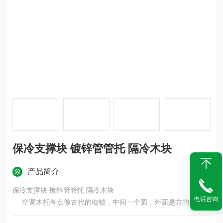
保冷支撑块 镀锌管管托 隔冷木块
产品简介
保冷支撑块 镀锌管管托 隔冷木块
电话咨询
空调木托有点像古代的枷锁，中间一个圆，外面是方的，分上
下两块，然后用沥青漆浸渍，中间圆大小与管道匹配，圆边到方