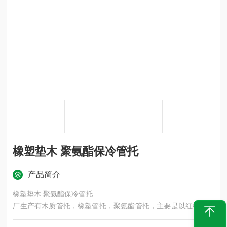
橡塑垫木 聚氨酯保冷管托
产品简介
橡塑垫木 聚氨酯保冷管托
厂生产有木质管托，橡塑管托，聚氨酯管托，主要是以红松木、
杨木、柳木、橡塑板、聚氨酯为原料，表面做了防腐沥青柒侵泡