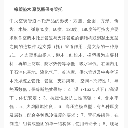
橡塑垫木 聚氨酯保冷管托
中央空调管道木托产品的形状：方圆、全圆、方形、锯
齿、木块、弧形45度、60度、120度、180度等可按客户要
求制作空调木托是管道与支撑管道的钢结构或混凝土支架
之间的连接件,起支撑（托）管道作用，是支架的一种形
式。 木支架系由杨木，柳木，红松木、橡塑板为主要材
料，再加上防腐、防水热传导率低、吸水率低。在国内用
于石油化基地、液化气厂、冷冻库、供水管道及中央空调
木托系统之管托、管座、支吊架等。 空调木托特性 1、导
热系数低，保冷断热效果好； 2、温（-163℃以下）/高温
下，体积安定； 3、抗压性及抗曲性高强； 4、含水率
低； 5、火焰阻燃性良； 6、高压注模成型，有各种厚度
及层数，配合各种保冷温度的要求； 7、管托各组件，在
制造厂组装成坚固的单一结构体，使用寿命长； 8、现场